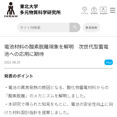
search
教員検索
電池材料の酸素脱離現象を解明 次世代型蓄電
池への応用に期待
2021.06.25
Post
発表のポイント
・電池の異常発熱の原因となる、酸化物蓄電材料からの
「酸素脱離」のメカニズムを解明しました。
・本研究で得られた知見をもとに、電池の安全性向上に向
けた材料設計指針を提案しました。