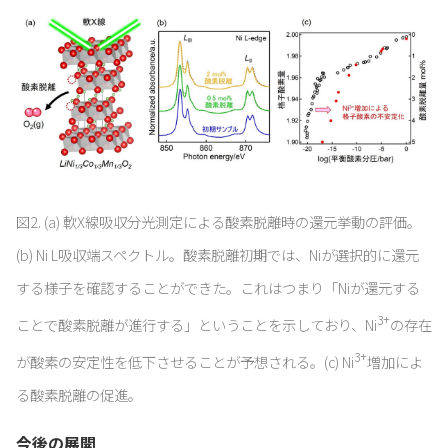
図2. (a) 軟X線吸収分光測定による酸素脱離時の還元挙動の評価。
(b) Ni L吸収端スペクトル。酸素脱離初期では、Niが選択的に還元
する様子を確認することができた。これはつまり「Niが還元する
3+
ことで酸素脱離が進行する」ということを示しており、Ni
の存在
3+
が酸素の安定性を低下させることが予想される。(c) Ni
増加によ
る酸素脱離の促進。
今後の展開