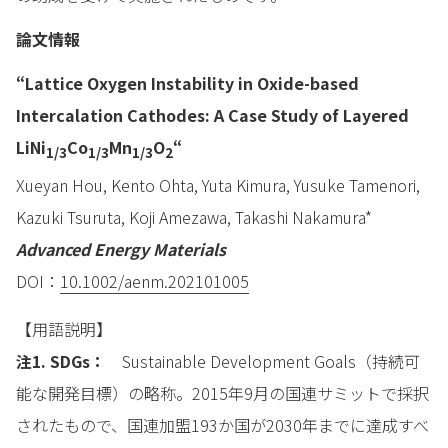
論文情報
“Lattice Oxygen Instability in Oxide-based
Intercalation Cathodes: A Case Study of Layered
LiNi
Co
Mn
O
“
1/3
1/3
1/3
2
Xueyan Hou, Kento Ohta, Yuta Kimura, Yusuke Tamenori,
Kazuki Tsuruta, Koji Amezawa, Takashi Nakamura*
Advanced Energy Materials
DOI：
10.1002/aenm.202101005
【用語説明】
注1. SDGs：
Sustainable Development Goals（持続可
能な開発目標）の略称。2015年9月の国連サミットで採択
されたもので、国連加盟193か国が2030年までに達成すべ