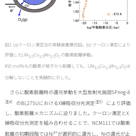
図1. (a)クーロン滴定法の実験装置模式図。(b) クーロン滴定により
評価したLiNi
Co
Mn
O
の酸素脱離挙動。
1/3
1/3
1/3
2
約5 mol%もの酸素が格子から脱離しても、LiNi
Co
Mn
O
は
1/3
1/3
1/3
2
分解しないことを実験的に示した。
さらに酸素脱離時の還元挙動を大型放射光施設SPring-8
注4）
注5）
のBL27SUにおけるX線吸収分光測定
により評価
し、酸素脱離メカニズムに迫りました。クーロン滴定とX
線吸収分光測定を組み合わせることで、NCM111では酸素
3+
脱離の初期段階ではNi
が選択的に還元し、Niの還元が止