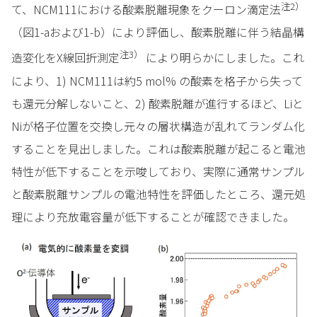
注2）
て、NCM111における酸素脱離現象をクーロン滴定法
（図1-aおよび1-b）により評価し、酸素脱離に伴う結晶構
注3）
造変化をX線回折測定
により明らかにしました。これ
により、1) NCM111は約5 mol% の酸素を格子から失って
も還元分解しないこと、2) 酸素脱離が進行するほど、Liと
Niが格子位置を交換し元々の層状構造が乱れてランダム化
することを見出しました。これは酸素脱離が起こると電池
特性が低下することを示唆しており、実際に通常サンプル
と酸素脱離サンプルの電池特性を評価したところ、還元処
理により充放電容量が低下することが確認できました。