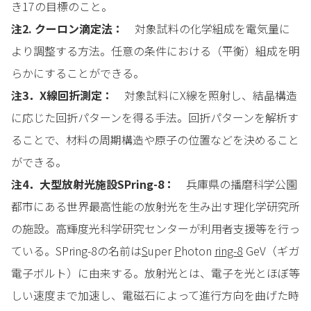
き17の目標のこと。
注2. クーロン滴定法：
対象試料の化学組成を電気量に
より調整する方法。任意の条件における（平衡）組成を明
らかにすることができる。
注3．X線回折測定：
対象試料にX線を照射し、結晶構造
に応じた回折パターンを得る手法。回折パターンを解析す
ることで、材料の周期構造や原子の位置などを決めること
ができる。
注4．大型放射光施設SPring-8：
兵庫県の播磨科学公園
都市にある世界最高性能の放射光を生み出す理化学研究所
の施設。高輝度光科学研究センターが利用者支援等を行っ
ている。SPring-8の名前は
S
uper
P
hoton
ring-8
GeV（ギガ
電子ボルト）に由来する。放射光とは、電子を光とほぼ等
しい速度まで加速し、電磁石によって進行方向を曲げた時