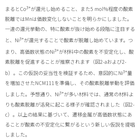
3+
まるとCo
が還元し始めること、また5 mol%程度の酸素
脱離ではMnは価数変化しないことを明らかにしました。
一連の還元挙動の、特に酸素が抜け始める段階に注目する
3+
と、Ni
が還元することで酸素が脱離し始めています。つ
3+
まり、高価数状態のNi
が材料中の酸素を不安定化し、酸
素脱離を促進することが推察されます（図2-aおよび2-
3+
b）。この仮説の妥当性を検証するため、意図的にNi
量
を増加させたNCM111を準備し、その酸素脱離挙動を評価
3+
しました。予想通り、Ni
が多い材料では、通常の材料よ
りも酸素脱離が活発に起こる様子が確認されました（図2-
c）。以上の結果に基づいて、遷移金属が高価数状態にあ
ることが酸素の不安定化に繋がるという新しい仮説を提唱
しました。