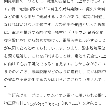
開発項目の一つとして、電池の安全性の向上が挙げられま
す。特に電池内部でのガス発生や異常発熱は、発火や爆発
などの重大な事故に発展するリスクがあり、確実に回避し
なければいけない問題です。ガス発生や発熱といった現象
は、電池を構成する酸化物正極材料（リチウム-遷移金属
複合酸化物）から酸素が抜けて、電解液等と反応すること
が原因であると考えられています。つまり、酸素脱離現象
を深く理解し、これを抑制することは、電池の安全性向上
に向けて必要不可欠であると言えます。しかしながらこれ
までのところ、酸素脱離がどのように進行し、何が材料中
の酸素を不安定化するのかは明らかにされていませんでし
た。
当研究グループはリチウムイオン電池に用いられる酸化
物正極材料LiNi
Co
Mn
O
（NCM111）を対象とし
1/3
1/3
1/3
2