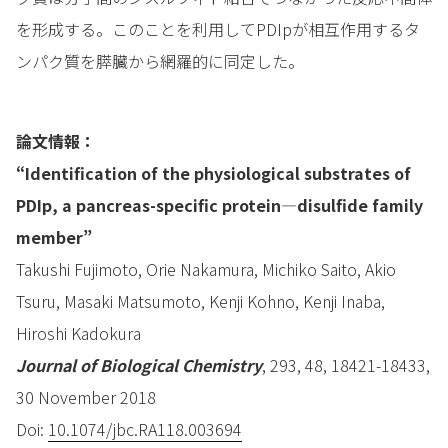
を形成する。このことを利用してPDIpが相互作用するタ
ンパク質を膵臓から網羅的に同定した。
論文情報：
“Identification of the physiological substrates of
PDIp, a pancreas-specific protein—disulfide family
member”
Takushi Fujimoto, Orie Nakamura, Michiko Saito, Akio
Tsuru, Masaki Matsumoto, Kenji Kohno, Kenji Inaba,
Hiroshi Kadokura
Journal of Biological Chemistry
, 293, 48, 18421-18433,
30 November 2018
Doi:
10.1074/jbc.RA118.003694