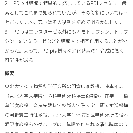
2. PDIpは膵臓で特異的に発現しているPDIファミリー酵
素としてこれまで知られていたが、その役割については不
明だった。本研究ではその役割を初めて明らかにした。
3. PDIpはエラスターゼ以外にもキモトリプシン、トリプ
シン、α-アミラーゼなどと膵臓内で相互作用することが分
かった。よって、PDIpは様々な消化酵素の生合成に働く
可能性がある。
概要
東北大学多元物質科学研究所の門倉広准教授、藤本拓志
（東北大学大学院生命科学研究科博士後期課程在学）、稲
葉謙次教授、奈良先端科学技術大学院大学 研究推進機構
の河野憲二特任教授、九州大学生体防御医学研究所の松本
雅記准教授らのグループは、膵臓で作られる消化酵素のう