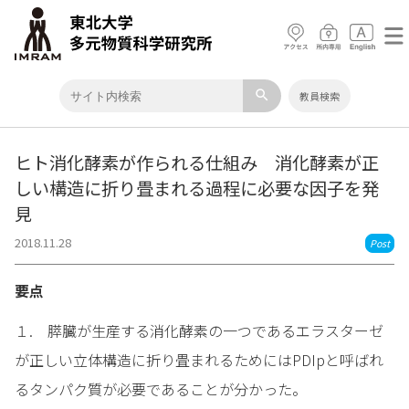
search
教員検索
ヒト消化酵素が作られる仕組み 消化酵素が正
しい構造に折り畳まれる過程に必要な因子を発
見
2018.11.28
Post
要点
１. 膵臓が生産する消化酵素の一つであるエラスターゼ
が正しい立体構造に折り畳まれるためにはPDIpと呼ばれ
るタンパク質が必要であることが分かった。