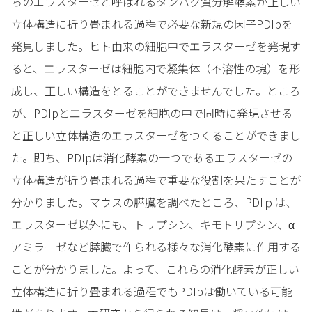
ちのエラスターゼと呼ばれるタンパク質分解酵素が正しい
立体構造に折り畳まれる過程で必要な新規の因子PDIpを
発見しました。ヒト由来の細胞中でエラスターゼを発現す
ると、エラスターゼは細胞内で凝集体（不溶性の塊）を形
成し、正しい構造をとることができませんでした。ところ
が、PDIpとエラスターゼを細胞の中で同時に発現させる
と正しい立体構造のエラスターゼをつくることができまし
た。即ち、PDIpは消化酵素の一つであるエラスターゼの
立体構造が折り畳まれる過程で重要な役割を果たすことが
分かりました。マウスの膵臓を調べたところ、PDIｐは、
エラスターゼ以外にも、トリプシン、キモトリプシン、α-
アミラーゼなど膵臓で作られる様々な消化酵素に作用する
ことが分かりました。よって、これらの消化酵素が正しい
立体構造に折り畳まれる過程でもPDIpは働いている可能