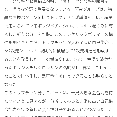
ニング材料や物質輸送材料、フォトニック材料の開発な
ど、様々な分野で重要となっている。研究グループは、特
異な置換パターンを持つトリプチセン誘導体を、広く産業
で用いられているポリジメチルシロキサンの末端のみに導
入した新たな分子を作製。このテレケリックポリマーの構
造を調べたところ、トリプチセンが入れ子状に自己集合し
た2次元シートが、規則的に積層して3次元構造を形成す
ることを発見した。この構造変化によって、室温で液体だ
ったポリジメチルシロキサンの粘度が1万倍以上に上昇し
たことで固体化し、熱可塑性を付与できることも明らかと
なった。
このトリプチセン分子ユニットは、一見大きな会合力を持
たないように見えるが、分析してみると非常に高い自己集
合能力を持つ新しい会合性分子であることがわかった。こ