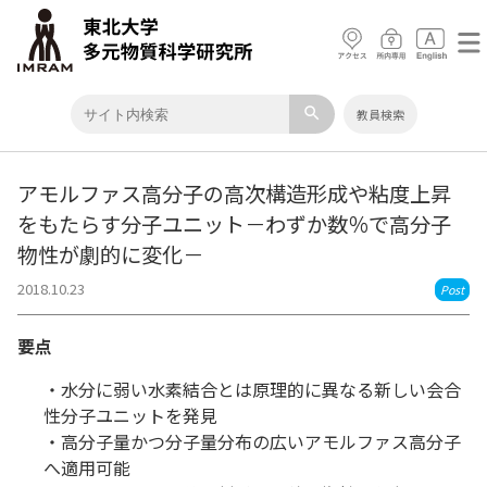
search
教員検索
アモルファス高分子の高次構造形成や粘度上昇
をもたらす分子ユニット－わずか数％で高分子
物性が劇的に変化－
2018.10.23
Post
要点
・水分に弱い水素結合とは原理的に異なる新しい会合
性分子ユニットを発見
・高分子量かつ分子量分布の広いアモルファス高分子
へ適用可能