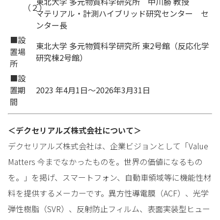
東北大学 多元物質科学研究所 中川勝 教授
（２）
マテリアル・計測ハイブリッド研究センター セ
ンター長
■設
東北大学 多元物質科学研究所 東2号館（反応化学
置場
研究棟2号館）
所
■設
置期
2023 年4月1日～2026年3月31日
間
＜デクセリアルズ株式会社について＞
デクセリアルズ株式会社は、企業ビジョンとして「Value
Matters 今までなかったものを。世界の価値になるもの
を。」を掲げ、スマートフォン、自動車領域等に機能性材
料を提供するメーカーです。異方性導電膜（ACF）、光学
弾性樹脂（SVR）、反射防止フィルム、表面実装型ヒュー