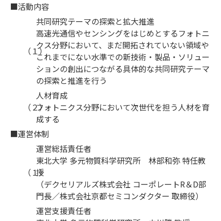
■活動内容
共同研究テーマの探索と拡大推進
高速光通信やセンシングをはじめとするフォトニ
クス分野において、まだ開拓されていない領域や
（１）
これまでにない水準での新技術・製品・ソリュー
ションの創出につながる具体的な共同研究テーマ
の探索と推進を行う
人材育成
（２）
フォトニクス分野において次世代を担う人材を育
成する
■運営体制
運営総括責任者
東北大学 多元物質科学研究所 林部和弥 特任教
（１）
授
（デクセリアルズ株式会社 コーポレートR＆D部
門長／株式会社京都セミコンダクター 取締役）
運営支援責任者