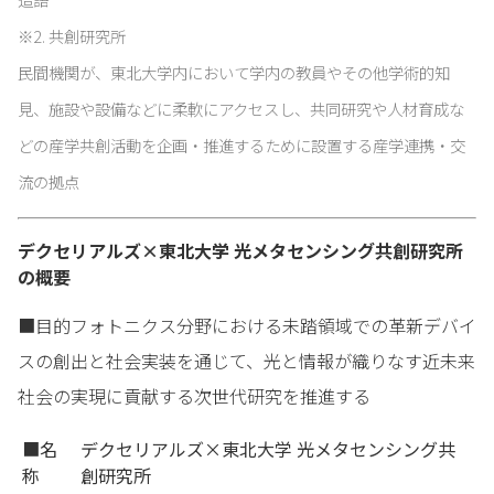
※2. 共創研究所
民間機関が、東北大学内において学内の教員やその他学術的知
見、施設や設備などに柔軟にアクセスし、共同研究や人材育成な
どの産学共創活動を企画・推進するために設置する産学連携・交
流の拠点
デクセリアルズ×東北大学 光メタセンシング共創研究所
の概要
■目的フォトニクス分野における未踏領域での革新デバイ
スの創出と社会実装を通じて、光と情報が織りなす近未来
社会の実現に貢献する次世代研究を推進する
■名
デクセリアルズ×東北大学 光メタセンシング共
称
創研究所