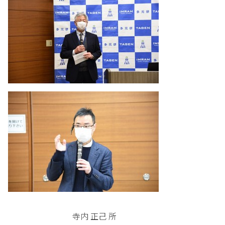
寺内 正己 所