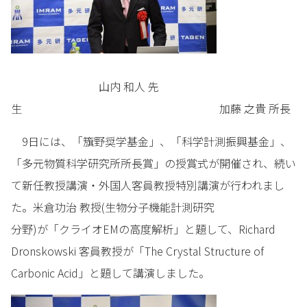
山内 和人 先
生 加藤 之貴 所長
9日には、「籏野奨学基金」、「科学計測振興基金」、
「多元物質科学研究所所長賞」の授賞式が開催され、続い
て新任教授講演・外国人客員教授特別講演が行われまし
た。米倉功治 教授(生物分子機能計測研究
分野)が「クライオEMの高度解析」と題して、Richard
Dronskowski 客員教授が「The Crystal Structure of
Carbonic Acid」と題して講演しました。