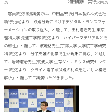
長 和田健彦 実行委員長
客員教授特別講演では、中田昌宏 氏(日本製鉄株式会社
執行役員)より「鉄鋼分野におけるデジタルトランスフォ
ーメーションの取り組み」と題して、田村隆治先生(東京
理科大学 先進工学部 教授)より「ハイパーマテリアルとそ
の磁性」と題して、濵地格先生(京都大学 大学院工学研究
科 教授)より「分子夾雑の化学で生命現象に挑む」と題し
て、岩崎憲治先生(筑波大学 生存ダイナミクス研究センタ
ー 教授)より「クライオ電子顕微鏡の利点を活かした構造
解析」と題してご講演いただきました。