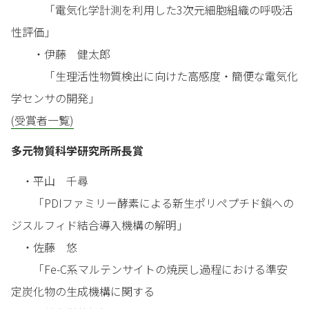
「電気化学計測を利用した3次元細胞組織の呼吸活
性評価」
・伊藤 健太郎
「生理活性物質検出に向けた高感度・簡便な電気化
学センサの開発」
(受賞者一覧)
多元物質科学研究所所長賞
・平山 千尋
「PDIファミリー酵素による新生ポリペプチド鎖への
ジスルフィド結合導入機構の解明」
・佐藤 悠
「Fe-C系マルテンサイトの焼戻し過程における準安
定炭化物の生成機構に関する