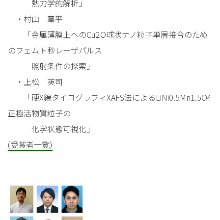
熱力学的解析」
・村山 章平
「金属薄膜上へのCu2O球状ナノ粒子単層接合のため
のフェムト秒レーザパルス
照射条件の探索」
・上松 英司
「硬X線タイコグラフィXAFS法によるLiNi0.5Mn1.5O4
正極活物質粒子の
化学状態可視化」
(受賞者一覧)