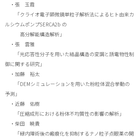
・張 玉霞
「クライオ電子顕微鏡単粒子解析法によるヒト由来カ
ルシウムポンプSERCA2b の
高分解能構造解析」
・張 雲雅
「光応答性分子を用いた結晶構造の変調と誘電物性制
御に関する研究」
・加藤 裕太
「DEMシミュレーションを用いた粉粒体混合挙動の
予測」
・近藤 佑樹
「圧縮成形における粉体不均質性の影響の解析」
・柴田 暁貴
「緑内障術後の瘢痕化を抑制するナノ粒子点眼薬の開