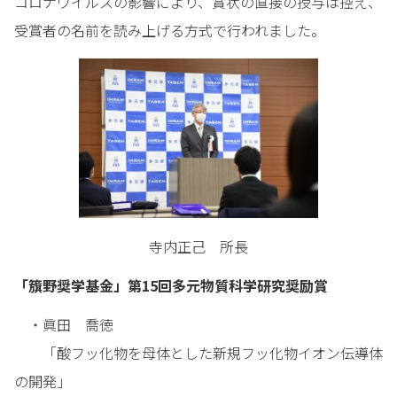
コロナウイルスの影響により、賞状の直接の授与は控え、
受賞者の名前を読み上げる方式で行われました。
寺内正己 所長
「籏野奨学基金」第15回多元物質科学研究奨励賞
・眞田 喬徳
「酸フッ化物を母体とした新規フッ化物イオン伝導体
の開発」