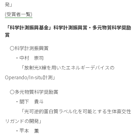
発」
(受賞者一覧)
「科学計測振興基金」科学計測振興賞・多元物質科学奨励
賞
〇科学計測振興賞
・中村 崇司
「放射光X線を用いたエネルギーデバイスの
Operando/In-situ計測」
〇多元物質科学奨励賞
・間下 貴斗
「光可逆的蛋白質ラベル化を可能とする生体直交性
リガンドの開発」
・平本 薫