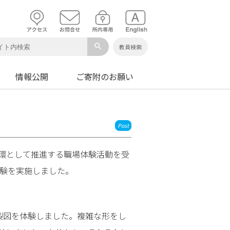
search
教員検索
情報公開
ご寄附のお願い
Post
環として推進する職場体験活動を受
体験を実施しました。
た製図を体験しました。複雑な形をし