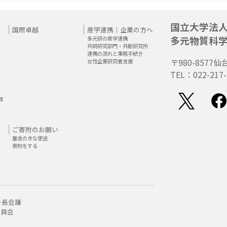
国立大学法
国際卓越
産学連携｜企業の方へ
多元物質科
多元研の産学連携
共同研究部門・共創研究所
連携の流れと事務手続き
〒980-8577
仙
女性企業研究者支援
TEL：022-217-
題
ご寄附のお願い
基金の主な使途
寄附をする
ー長会議
委員会