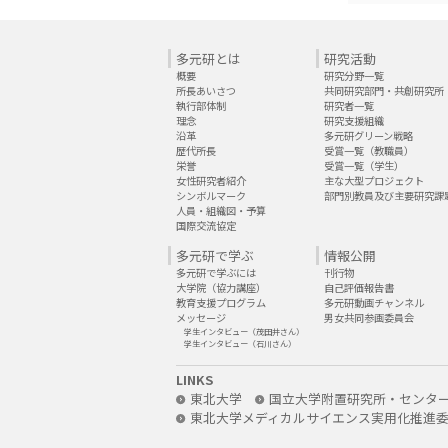
多元研とは
研究活動
概要
研究分野一覧
所長あいさつ
共同研究部門・共創研究所
執行部体制
研究者一覧
理念
研究支援組織
沿革
多元研グリーン戦略
歴代所長
受賞一覧（教職員）
栄誉
受賞一覧（学生）
女性研究者紹介
主な大型プロジェクト
シンボルマーク
部門別教員及び主要研究課
人員・組織図・予算
国際交流協定
多元研で学ぶ
情報公開
多元研で学ぶには
刊行物
大学院（協力講座）
自己評価報告書
教育支援プログラム
多元研動画チャンネル
メッセージ
男女共同参画委員会
学生インタビュー（茂田井さん）
学生インタビュー（石川さん）
LINKS
東北大学
国立大学附置研究所・センタ
東北大学メディカルサイエンス実用化推進