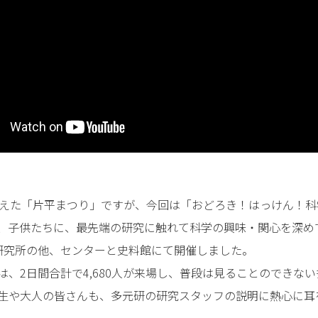
迎えた「片平まつり」ですが、今回は「おどろき！はっけん！
、子供たちに、最先端の研究に触れて科学の興味・関心を深め
研究所の他、センターと史料館にて開催しました。
は、2日間合計で4,680人が来場し、普段は見ることのできな
生や大人の皆さんも、多元研の研究スタッフの説明に熱心に耳