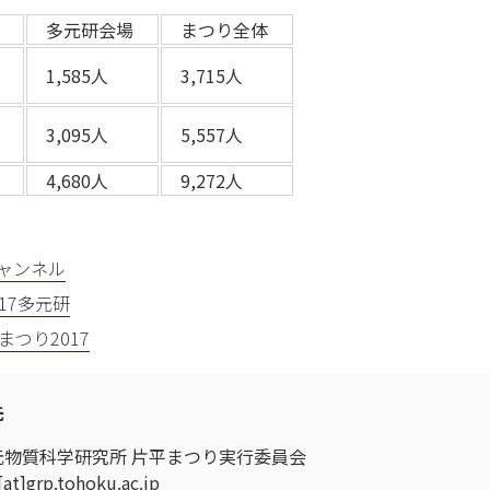
多元研会場
まつり全体
1,585人
3,715人
3,095人
5,557人
4,680人
9,272人
ャンネル
17多元研
まつり2017
先
元物質科学研究所 片平まつり実行委員会
[at]grp.tohoku.ac.jp