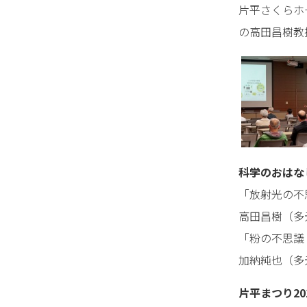
片平さくらホ
の高田昌樹教
科学のおはな
「放射光の不
高田昌樹（多元
「粉の不思議
加納純也（多
片平まつり20