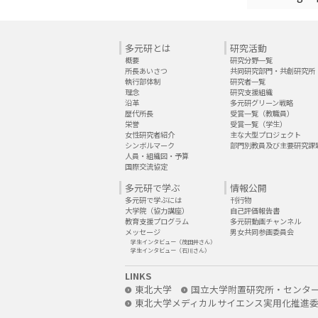
多元研とは
研究活動
概要
研究分野一覧
所長あいさつ
共同研究部門・共創研究所
執行部体制
研究者一覧
理念
研究支援組織
沿革
多元研グリーン戦略
歴代所長
受賞一覧（教職員）
栄誉
受賞一覧（学生）
女性研究者紹介
主な大型プロジェクト
シンボルマーク
部門別教員及び主要研究課
人員・組織図・予算
国際交流協定
多元研で学ぶ
情報公開
多元研で学ぶには
刊行物
大学院（協力講座）
自己評価報告書
教育支援プログラム
多元研動画チャンネル
メッセージ
男女共同参画委員会
学生インタビュー（茂田井さん）
学生インタビュー（石川さん）
LINKS
東北大学
国立大学附置研究所・センタ
東北大学メディカルサイエンス実用化推進