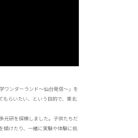
科学ワンダーランド～仙台発信～」を
てもらいたい、という目的で、東北
い多元研を探検しました。子供たちだ
を傾けたり、一緒に実験や体験に挑