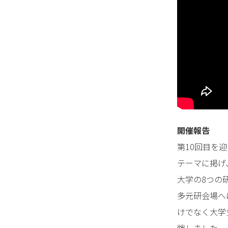
開催報告
第10回目を
テーマに掲げ
大学の8つの
多元研会場へ
けでなく大学