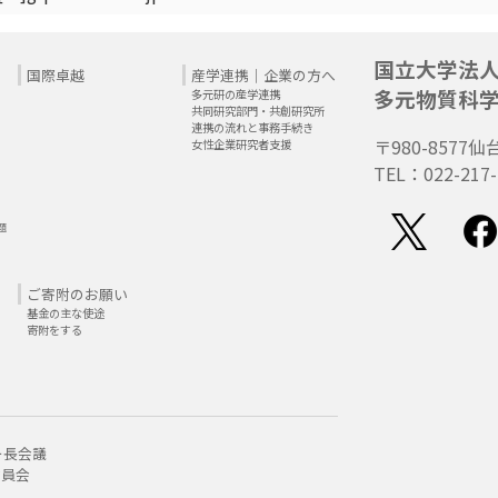
国立大学法
国際卓越
産学連携｜企業の方へ
多元物質科
多元研の産学連携
共同研究部門・共創研究所
連携の流れと事務手続き
〒980-8577
仙
女性企業研究者支援
TEL：022-217-
題
ご寄附のお願い
基金の主な使途
寄附をする
ー長会議
委員会