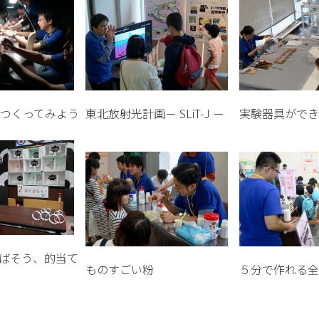
つくってみよう
東北放射光計画－ SLiT-J －
実験器具ができ
ばそう、的当て
ものすごい粉
５分で作れる全