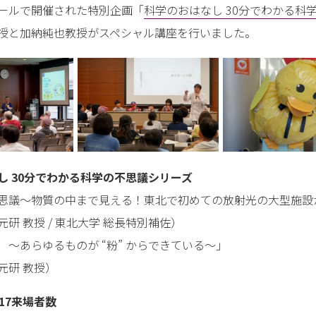
ールで開催された特別企画「
科学のおはなし 30分でわかる科
授と加納純也教授がスペシャル講座を行いました。
し 30分でわかる科学の不思議シリーズ
思議～物質の中まで見える！東北で初めての放射光の大型施設
研 教授 / 東北大学 総長特別補佐）
 ～あらゆるものが “粉” からできている～」
元研 教授）
17来場者数