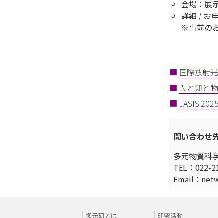
会場：展示
詳細 / お
※事前の
■
国際放射光
■
人と知と物
■
JASIS
問い合わせ
多元物質科
TEL：022-21
Email：ne
多元研とは
研究活動