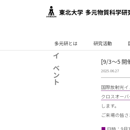
多元研とは
研究活動
イベント
[9/3～5 
2025.06.27
国際放射光イ
クロスオーバ
します。
ご来場の皆さ
■
日時：9月3日