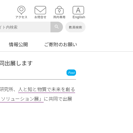
search
教員検索
情報公開
ご寄附のお願い
 が共同出展します
Post
研究所、
人と知と物質で未来を創る
ム ＆ソリューション展」
に共同で出展