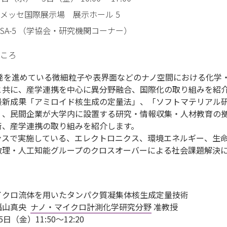
メッセ国際展示場 展示ホール 5
SA-5 （学協会・研究機関コーナー）
ころ
で開発を進めている微細粒子や表界面などのナノ空間における化学
と共に、産学連携を中心に異分野融合、国際化の取り組みを紹
最新成果「アミロイド核生成の定量法」、「ソフトマテリアル
」、民間企業が大学内に設置する研究・情報収集・人材教育の
術、産学連携の取り組みを紹介します。
ンスで実施している、エレクトロニクス、環境エネルギー、生
数理・人工知能グループのクロスオーバーによる社会課題解決
イクロ流体を用いたタンパク質凝集体核生成定量技術
福山真央
ナノ・マイクロ計測化学研究分野
准教授
日（金）11:50～12:20