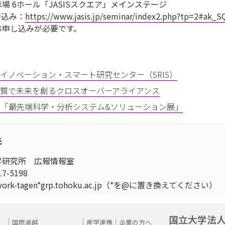
場 6ホール「JASISスクエア」メインステージ
申込み：
https://www.jasis.jp/seminar/index2.php?tp=2#ak_S
お申し込みが必要です。
イノベーション・スマート研究センター（SRIS）
質で未来を創るクロスオーバーアライアンス
 2025「最先端科学・分析システム&ソリューション展」
先
学研究所 広報情報室
7-5198
twork-tagen*grp.tohoku.ac.jp（*を@に置き換えてください）
国立大学法
国際卓越
産学連携｜企業の方へ