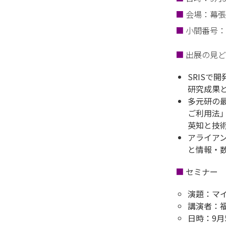
■
会場：幕張
■
小間番号：
■
出展の見ど
SRIS
研究成果
多元研の
ご利用法
英知と技
アライア
と情報・
■
セミナー
演題：マ
講演者：
日時：9月5