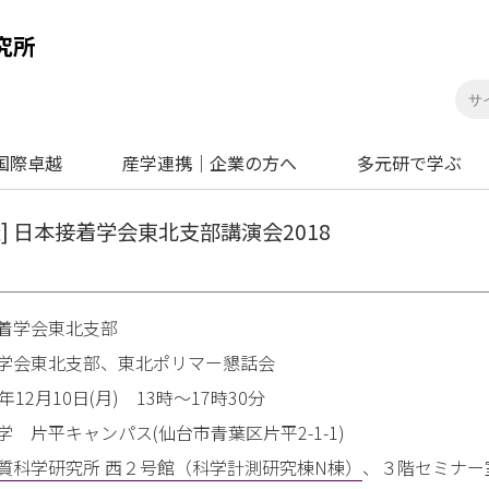
国際卓越
産学連携｜企業の方へ
多元研で学ぶ
 開催] 日本接着学会東北支部講演会2018
着学会東北支部
学会東北支部、東北ポリマー懇話会
12月10日(月) 13時～17時30分
 片平キャンパス(仙台市青葉区片平2-1-1)
質科学研究所 西２号館（科学計測研究棟N棟）
、３階セミナー