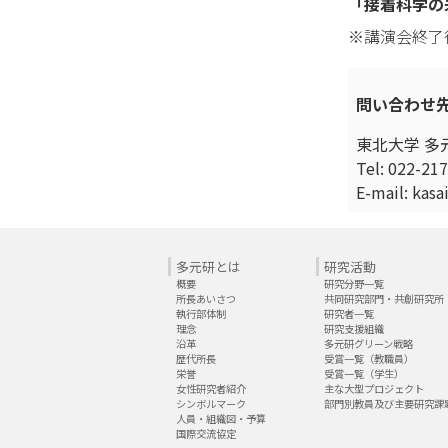
「接着科学の
※講演会終了
問い合わせ
東北大学 多
Tel: 022-21
E-mail: kasa
多元研とは
研究活動
概要
研究分野一覧
所長あいさつ
共同研究部門・共創研究所
執行部体制
研究者一覧
理念
研究支援組織
沿革
多元研グリーン戦略
歴代所長
受賞一覧（教職員）
栄誉
受賞一覧（学生）
女性研究者紹介
主な大型プロジェクト
シンボルマーク
部門別教員及び主要研究課
人員・組織図・予算
国際交流協定