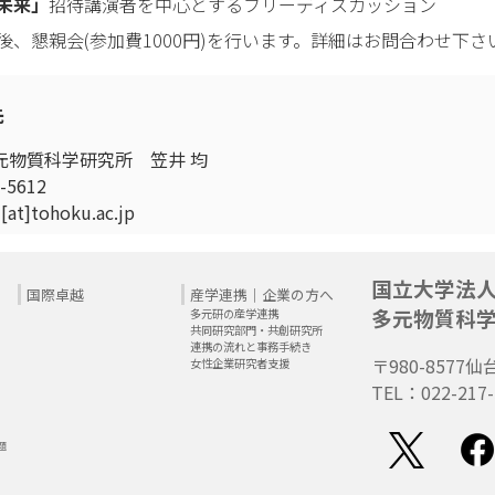
未来」
招待講演者を中心とするフリーディスカッション
後、懇親会(参加費1000円)を行います。詳細はお問合わせ下さ
先
元物質科学研究所 笠井 均
7-5612
i[at]tohoku.ac.jp
国立大学法
国際卓越
産学連携｜企業の方へ
多元物質科
多元研の産学連携
共同研究部門・共創研究所
連携の流れと事務手続き
〒980-8577
仙
女性企業研究者支援
TEL：022-217-
題