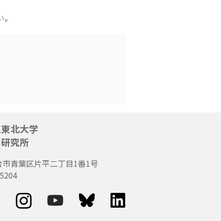
い。
人東北大学
学研究所
台市青葉区片平二丁目1番1号
5204