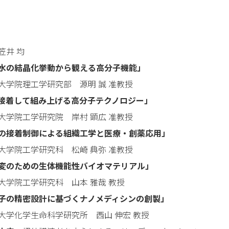
井 均
水の結晶化挙動から観える高分子機能」
院理工学研究部 源明 誠 准教授
接着して組み上げる高分子テクノロジー」
院工学研究院 岸村 顕広 准教授
の接着制御による組織工学と医療・創薬応用」
院工学研究科 松崎 典弥 准教授
変のための生体機能性バイオマテリアル」
院工学研究科 山本 雅哉 教授
子の精密設計に基づくナノメディシンの創製」
化学生命科学研究所 西山 伸宏 教授