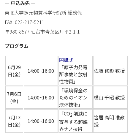
— 申込み先 —
東北大学多元物質科学研究所 総務係
FAX: 022-217-5211
〒980-8577 仙台市青葉区片平2-1-1
プログラム
開講式
6月29
「原子力発電
14:00~16:00
佐藤 修彰 教授
日(金)
所事故と放射
性物質」
「環境保全の
7月6日
14:00~16:00
ためのイオン
横山 千昭 教授
(金)
液体技術」
「CO
削減に
2
7月13
笘居 高明 准教
14:00~16:00
寄与する超臨
日(金)
授
界ナノ技術」