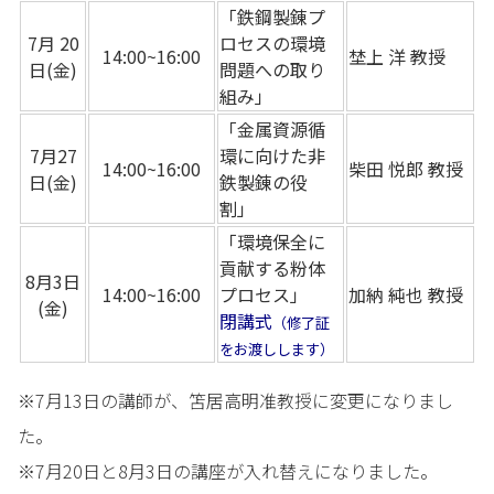
「鉄鋼製錬プ
7月 20
ロセスの環境
14:00~16:00
埜上 洋 教授
日(金)
問題への取り
組み」
「金属資源循
7月27
環に向けた非
14:00~16:00
柴田 悦郎 教授
日(金)
鉄製錬の役
割」
「環境保全に
貢献する粉体
8月3日
14:00~16:00
プロセス」
加納 純也 教授
(金)
閉講式
（修了証
をお渡しします）
※7月13日の講師が、笘居高明准教授に変更になりまし
た。
※7月20日と8月3日の講座が入れ替えになりました。