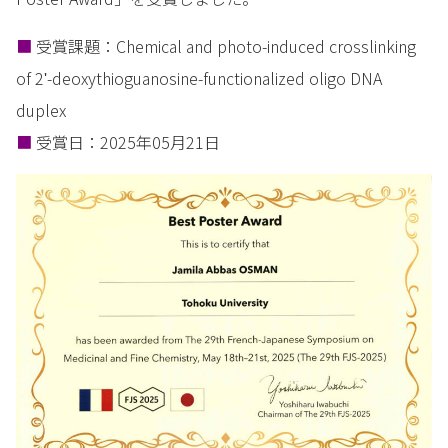
■
受賞課題：Chemical and photo-induced crosslinking
of 2ʹ-deoxythioguanosine-functionalized oligo DNA
duplex
■
受賞日：2025年05月21日