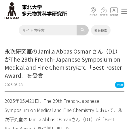
search
教員検索
永次研究室のJamila Abbas Osmanさん（D1）
がThe 29th French-Japanese Symposium on
Medical and Fine Chemistryにて「Best Poster
Award」を受賞
2025.05.28
Post
2025年05月21日、The 29th French-Japanese
Symposium on Medical and Fine Chemistry において、永
次研究室のJamila Abbas Osmanさん（D1）が「Best
Poster Award」を受賞しました。