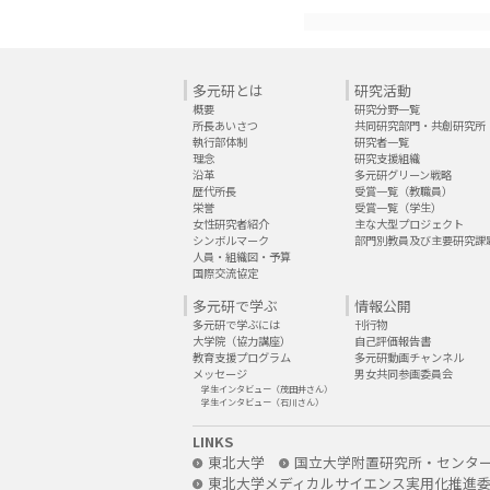
多元研とは
研究活動
概要
研究分野一覧
所長あいさつ
共同研究部門・共創研究所
執行部体制
研究者一覧
理念
研究支援組織
沿革
多元研グリーン戦略
歴代所長
受賞一覧（教職員）
栄誉
受賞一覧（学生）
女性研究者紹介
主な大型プロジェクト
シンボルマーク
部門別教員及び主要研究課
人員・組織図・予算
国際交流協定
多元研で学ぶ
情報公開
多元研で学ぶには
刊行物
大学院（協力講座）
自己評価報告書
教育支援プログラム
多元研動画チャンネル
メッセージ
男女共同参画委員会
学生インタビュー（茂田井さん）
学生インタビュー（石川さん）
LINKS
東北大学
国立大学附置研究所・センタ
東北大学メディカルサイエンス実用化推進