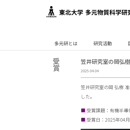
多元研とは
研究活動
受賞
笠井研究室の岡弘樹
2025.04.04
笠井研究室の岡 弘樹 
した。
■
受賞課題：有機半導
■
受賞日：2025年04月