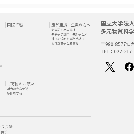
国立大学法
国際卓越
産学連携｜企業の方へ
多元物質科
多元研の産学連携
共同研究部門・共創研究所
連携の流れと事務手続き
〒980-8577
仙
女性企業研究者支援
TEL：022-217-
題
ご寄附のお願い
基金の主な使途
寄附をする
ー長会議
委員会