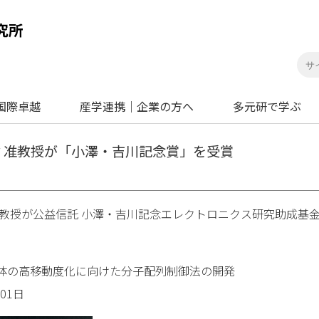
国際卓越
産学連携｜企業の方へ
多元研で学ぶ
 准教授が「小澤・吉川記念賞」を受賞
准教授が公益信託 小澤・吉川記念エレクトロニクス研究助成基
体の高移動度化に向けた分子配列制御法の開発
01日