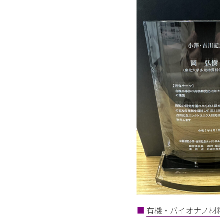
■
有機・バイオナノ材