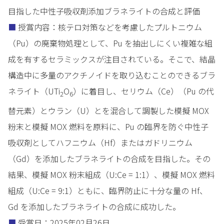
目指した中性子吸収剤添加ブラネライトの合成と評価
■
授賞内容：核テロ対策などを考慮したプルトニウム
（Pu）の廃棄物処理として、Pu を抽出しにくい複雑な組
成を有するセラミックスが注目されている。そこで、結晶
構造中に多量のアクチノイドを取り込むことのできるブラ
ネライト（UTi
O
）に着目し、セリウム（Ce）（Pu の代
2
6
替元素）とウラン（U）とを混合して調製した模擬 MOX
粉末と模擬 MOX 燃料を原料に、Pu の臨界を防ぐ中性子
吸収剤としてハフニウム（Hf）またはガドリニウム
（Gd）を添加したブラネライトの合成を目指した。その
結果、模擬 MOX 粉末組成（U:Ce = 1:1）、模擬 MOX 燃料
組成（U:Ce = 9:1）ともに、臨界防止に十分な量の Hf、
Gd を添加したブラネライトの合成に成功した。
■
受賞日：2025年02月26日