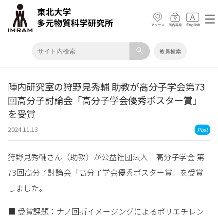
search
教員検索
陣内研究室の狩野見秀輔 助教が高分子学会第73
回高分子討論会「高分子学会優秀ポスター賞」
を受賞
2024.11.13
Post
狩野見秀輔さん（助教）が公益社団法人 高分子学会 第
73回高分子討論会「高分子学会優秀ポスター賞」を受賞
しました。
■ 受賞課題：ナノ回折イメージングによるポリエチレン