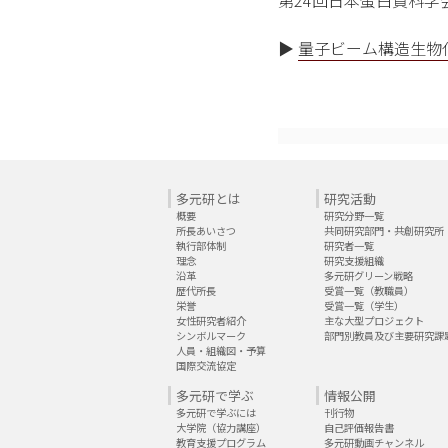
第24回日本蛋白質科学
▶
量子ビーム構造生物
多元研とは
研究活動
概要
研究分野一覧
所長あいさつ
共同研究部門・共創研究所
執行部体制
研究者一覧
理念
研究支援組織
沿革
多元研グリーン戦略
歴代所長
受賞一覧（教職員）
栄誉
受賞一覧（学生）
女性研究者紹介
主な大型プロジェクト
シンボルマーク
部門別教員及び主要研究課
人員・組織図・予算
国際交流協定
多元研で学ぶ
情報公開
多元研で学ぶには
刊行物
大学院（協力講座）
自己評価報告書
教育支援プログラム
多元研動画チャンネル