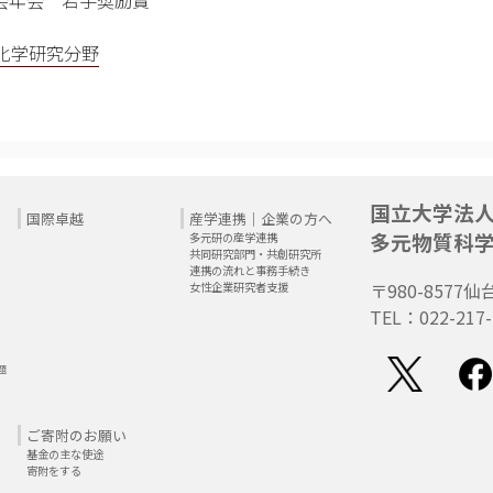
会年会 若手奨励賞
化学研究分野
国立大学法
国際卓越
産学連携｜企業の方へ
多元物質科
多元研の産学連携
共同研究部門・共創研究所
連携の流れと事務手続き
〒980-8577
仙
女性企業研究者支援
TEL：022-217-
題
ご寄附のお願い
基金の主な使途
寄附をする