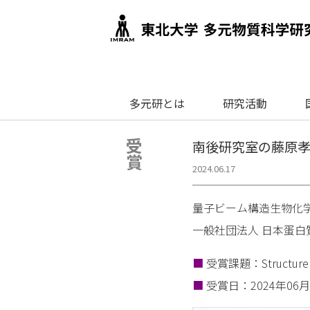
多元研とは
研究活動
受賞
南後研究室の藤原孝
2024.06.17
量子ビーム構造生物化学
一般社団法人 日本蛋白
■
受賞課題：Structure ana
■
受賞日：2024年06月