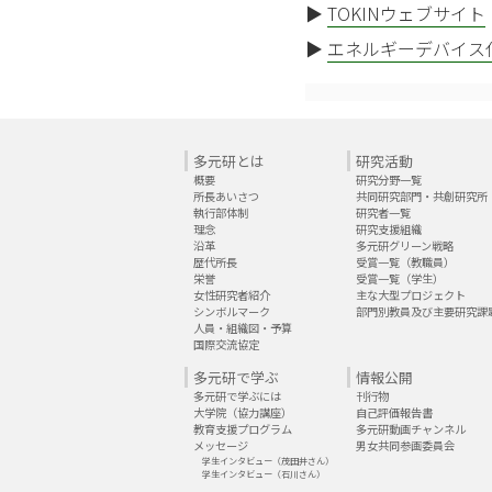
▶
TOKINウェブサイト
▶
エネルギーデバイス
多元研とは
研究活動
概要
研究分野一覧
所長あいさつ
共同研究部門・共創研究所
執行部体制
研究者一覧
理念
研究支援組織
沿革
多元研グリーン戦略
歴代所長
受賞一覧（教職員）
栄誉
受賞一覧（学生）
女性研究者紹介
主な大型プロジェクト
シンボルマーク
部門別教員及び主要研究課
人員・組織図・予算
国際交流協定
多元研で学ぶ
情報公開
多元研で学ぶには
刊行物
大学院（協力講座）
自己評価報告書
教育支援プログラム
多元研動画チャンネル
メッセージ
男女共同参画委員会
学生インタビュー（茂田井さん）
学生インタビュー（石川さん）