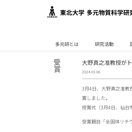
多元研とは
研究活動
受賞
大野真之准教授が
2024.03.06
3月4日、大野真之准教
賞しました。
授賞式（3月4日、仙
受賞題目「全固体リチ