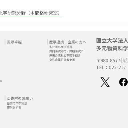
化学研究分野（本間格研究室）
国立大学法
国際卓越
産学連携｜企業の方へ
多元物質科
多元研の産学連携
共同研究部門・共創研究所
連携の流れと事務手続き
〒980-8577
仙
女性企業研究者支援
TEL：022-217-
題
ご寄附のお願い
基金の主な使途
寄附をする