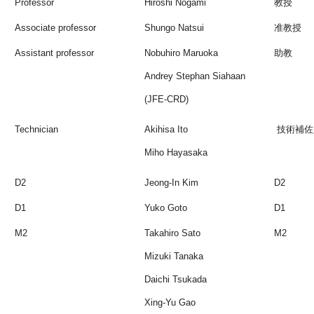
Professor
Hiroshi Nogami
教授
Associate professor
Shungo Natsui
准教授
Assistant professor
Nobuhiro Maruoka
助教
Andrey Stephan Siahaan
(JFE-CRD)
Technician
Akihisa Ito
技術補佐
Miho Hayasaka
D2
Jeong-In Kim
D2
D1
Yuko Goto
D1
M2
Takahiro Sato
M2
Mizuki Tanaka
Daichi Tsukada
Xing-Yu Gao