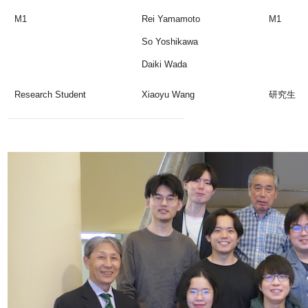
M1
Rei Yamamoto
M1
So Yoshikawa
Daiki Wada
Research Student
Xiaoyu Wang
研究生