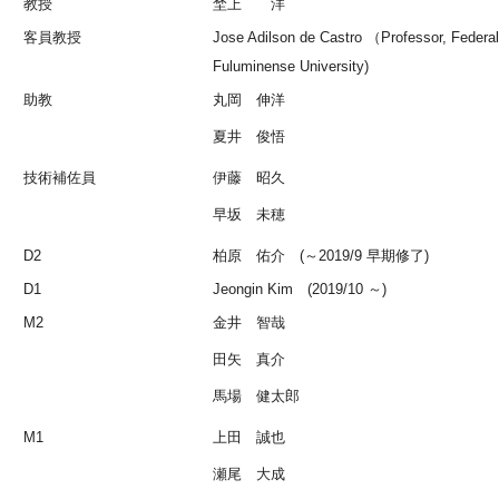
教授
埜上 洋
客員教授
Jose Adilson de Castro （Professor, Federa
Fuluminense University)
助教
丸岡 伸洋
夏井 俊悟
技術補佐員
伊藤 昭久
早坂 未穂
D2
柏原 佑介 (～2019/9 早期修了)
D1
Jeongin Kim (2019/10 ～)
M2
金井 智哉
田矢 真介
馬場 健太郎
M1
上田 誠也
瀬尾 大成