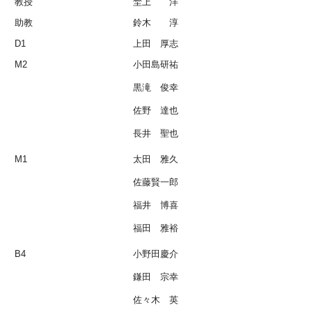
教授
埜上 洋
助教
鈴木 淳
D1
上田 厚志
M2
小田島研祐
黒滝 俊幸
佐野 達也
長井 聖也
M1
太田 雅久
佐藤賢一郎
福井 博喜
福田 雅裕
B4
小野田慶介
鎌田 宗幸
佐々木 英