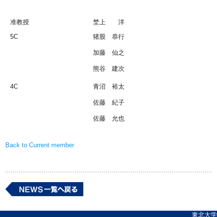
准教授
埜上 洋
5C
猪股 恭行
加藤 仙之
熊谷 建次
4C
青沼 裕太
佐藤 紀子
佐藤 允也
Back to Current member
東北大学