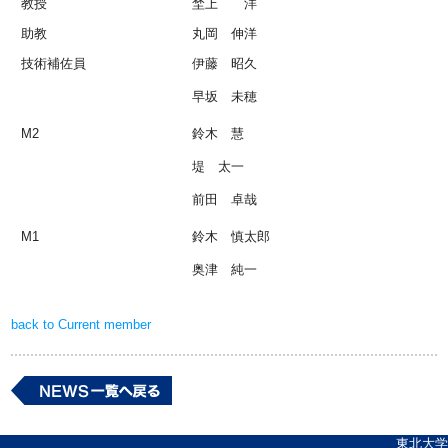
教授
埜上 洋
助教
丸岡 伸洋
技術補佐員
伊藤 昭久
早坂 未穂
M2
鈴木 慧
堤 太一
前田 卓哉
M1
鈴木 慎太郎
奥津 純一
back to Current member
東北大学