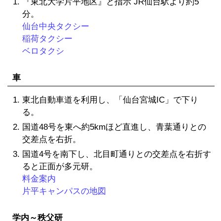
『東北大学片平地区』と指示 JR仙台駅より約5
分。
仙台中央タクシー
稲荷タクシー
ベロタクシ
車
東北自動車道を利用し、「仙台宮城IC」で下り
る。
国道48号を東へ約5kmほど直進し、青葉通りとの
交差点を右折。
国道4号を南下し、北目町通りとの交差点を右折す
ると正面が多元研。
料金案内
片平キャンパスの地図
学内～秩父研