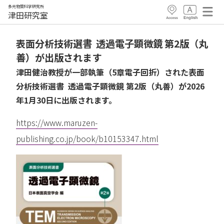
多元物質科学研究所
津田研究室
表面分析技術選書 透過電子顕微鏡 第2版（丸
善）が出版されます
津田健治教授が一部執筆（5章電子回折）
された
表面
分析技術選書 透過電子顕微鏡 第2版（丸善）が2026
年1月30日に出版されます。
https://www.maruzen-
publishing.co.jp/book/b10153347.html