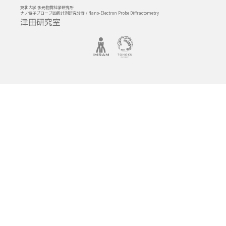
東北大学 多元物質科学研究所
ナノ電子プローブ回折計測研究分野 / Nano-Electron Probe Diffractometry
津田研究室