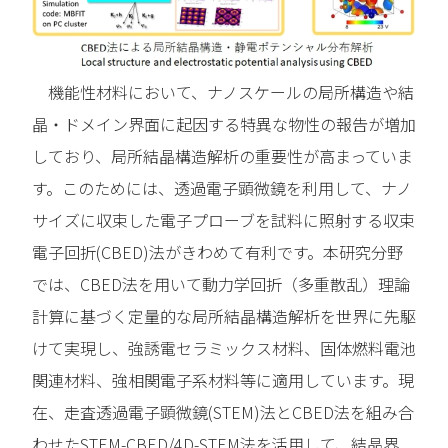
機能性材料において、ナノスケールの局所構造や結
晶・ドメイン界面に起因する特異な物性の報告が増加
しており、局所結晶構造解析の重要性が高まっていま
す。このためには、透過電子顕微鏡を利用して、ナノ
サイズに収束した電子プローブを試料に照射する収束
電子回折(CBED)法がきわめて有利です。本研究分野
では、CBED法を用いて動力学回折（多重散乱）理論
計算に基づく定量的な局所結晶構造解析を世界に先駆
けて実現し、強誘電セラミックス材料、固体燃料電池
関連材料、強相関電子系材料等に適用しています。現
在、走査透過電子顕微鏡(STEM)法とCBED法を組み合
わせたSTEM-CBED/4D-STEM法を活用して、結晶界