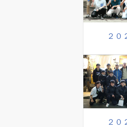
２０
２０