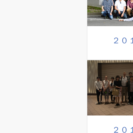
２０
２０