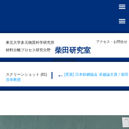
アクセス・お問合せ
東北大学多元物質科学研究所
柴田研究室
材料分離プロセス研究分野
2024年4月5日
|
←
スクリーンショット (81)
[受賞] 日本鉄鋼協会 卓越論文賞 / 柴田
浩幸教授