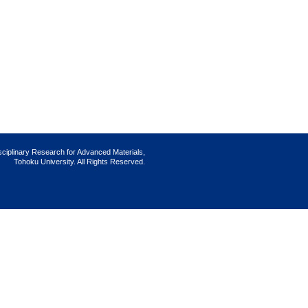
isciplinary Research for Advanced Materials,
Tohoku University. All Rights Reserved.