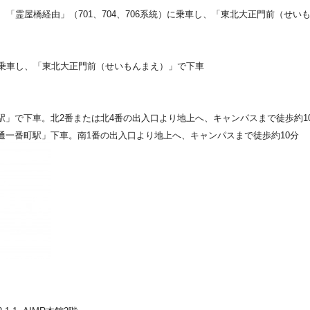
、「霊屋橋経由」（701、704、706系統）に乗車し、「東北大正門前（せい
り乗車し、「東北大正門前（せいもんまえ）」で下車
橋駅」で下車。北2番または北4番の出入口より地上へ、キャンパスまで徒歩約1
葉通一番町駅」下車。南1番の出入口より地上へ、キャンパスまで徒歩約10分