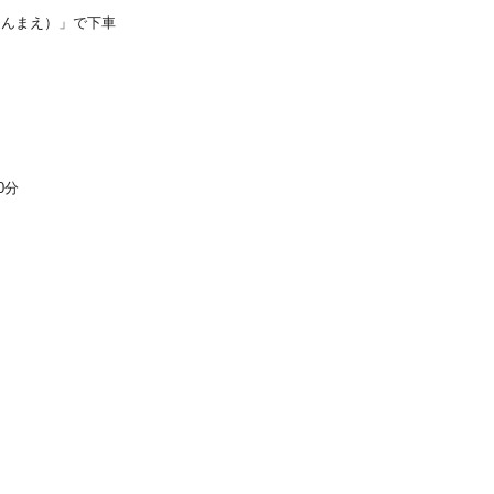
もんまえ）」で下車
0分