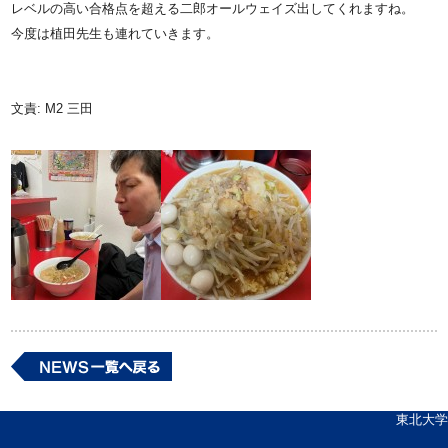
レベルの高い合格点を超える二郎オールウェイズ出してくれますね。
今度は植田先生も連れていきます。
文責: M2 三田
東北大学