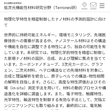
多元物質科学研究所
低次元機能性材料研究分野（Terrones研）
物理化学特性を精密制御したナノ材料の予測的設計に向け
て
世界的に持続可能エネルギー、環境モニタリング、先端医
療技術への需要が高まる中、ナノスケール材料はその構造
や機能を自在に調整できる特性により、独自の可能性を有
しています。本研究では、物理化学的特性を精密に制御し
た新規ナノ材料の設計、合成、および理解に焦点を当てて
います。カーボンナノチューブ、3次元カーボン、グラフ
ェン、二次元材料、ヘテロ構造などの先端材料を対象に、
合成と理論解析を統合し、原子レベルでの構造–物性相関
の解明を目指します。さらに、高度な特性評価およびその
場（in-situ）測定手法を用いて、材料の動的プロセスや構
造進化を詳細に調査します。また、電子特性、触媒特性、
光学特性、輸送特性を制御する有効な手法として、欠陥エ
ンジニアリングにも取り組みます。最終的には、電気触