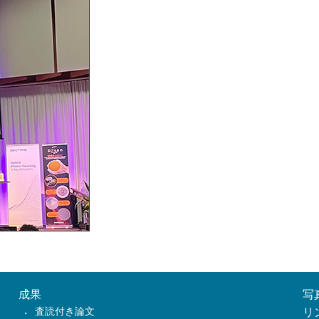
成果
写
査読付き論文
リ