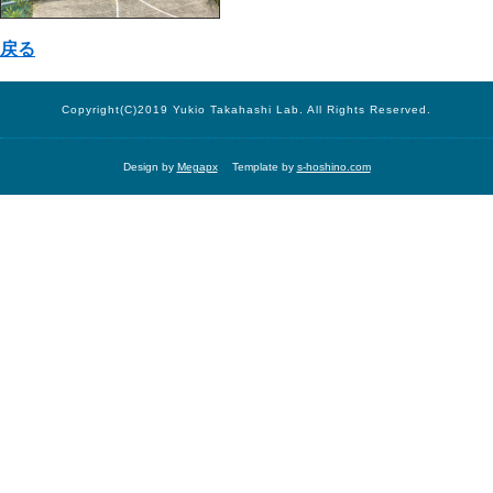
戻る
Copyright(C)2019 Yukio Takahashi Lab. All Rights Reserved.
Design by
Megapx
Template by
s-hoshino.com