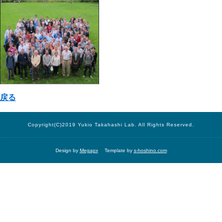
戻る
Copyright(C)2019 Yukio Takahashi Lab. All Rights Reserved.
Design by
Megapx
Template by
s-hoshino.com