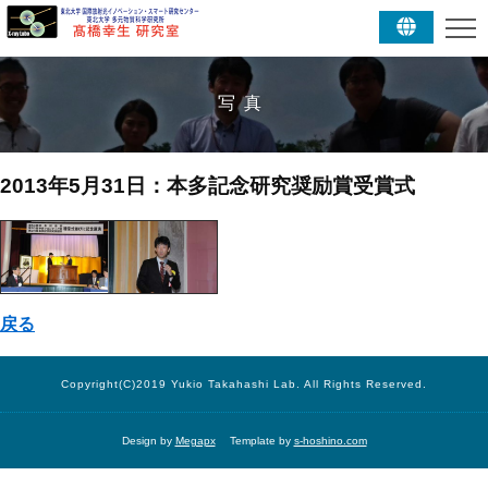
写真
2013年5月31日：本多記念研究奨励賞受賞式
戻る
Copyright(C)2019 Yukio Takahashi Lab. All Rights Reserved.
Design by
Megapx
Template by
s-hoshino.com