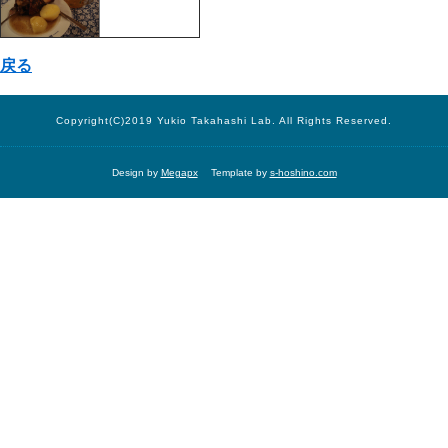
戻る
Copyright(C)2019 Yukio Takahashi Lab. All Rights Reserved.
Design by
Megapx
Template by
s-hoshino.com