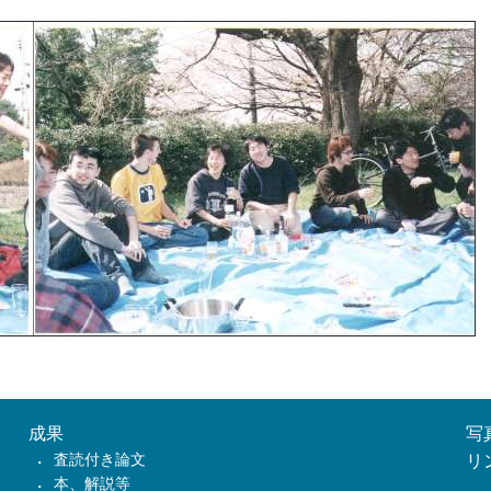
成果
写
査読付き論文
リ
本、解説等