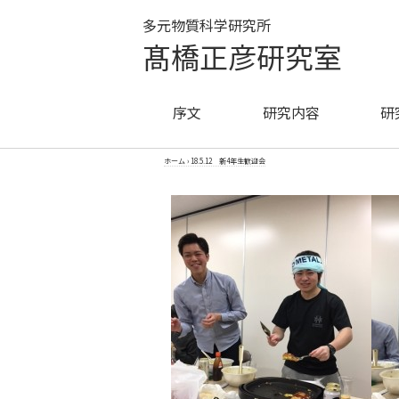
多元物質科学研究所
髙橋正彦研究室
序文
研究内容
研
ホーム
›
18.5.12 新4年生歓迎会