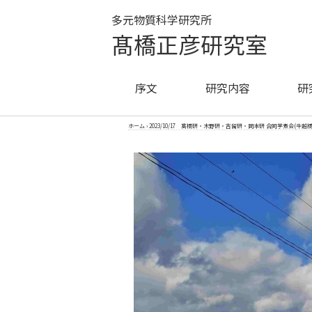
多元物質科学研究所
髙橋正彦研究室
序文
研究内容
研
ホーム
›
2023/10/17 髙橋研・木野研・吉留研・岡本研 合同芋煮会(牛越