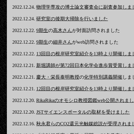
2022.12.24.
物理学専攻の博士論文審査会に副査参加しま
2022.12.24.
研究室の後期大掃除を行いました
2022.12.22.
9期生
の
高木さん
が対面訪問されました
2022.12.22.
9期生
の
細井さん
がweb訪問されました
2022.12.22.
13回目の根岸研究室紹介を13時より開催しま
2022.12.21.
新堀講師が第72回日本化学会進歩賞受賞しま
2022.12.21.
慶大・栄長泰明教授
の
化学特別講義開催
しま
2022.12.21.
12回目の根岸研究室紹介を13時より開催しま
2022.12.20.
RikaRikaのオモシロ教授図鑑web公開されま
2022.12.20.
JSTサイエンスポータルの取材を受けました
2022.12.16.
秋永君らのCO2還元光触媒総説が受理されま