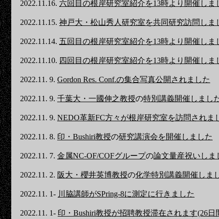
2022.11.16.
六回目の根岸研究室紹介を13時より開催しま
2022.11.15.
神戸大・松山秀人研究室を共同研究訪問しま
2022.11.14.
五回目の根岸研究室紹介を13時より開催しま
2022.11.10.
四回目の根岸研究室紹介を13時より開催しま
2022.11. 9.
Gordon Res. Conf.の集合写真公開されました
2022.11. 9.
千葉大・一國伸之教授
の
特別講義開催しまし
2022.11. 9.
NEDO革新FC方々が根岸研究室を訪問されま
2022.11. 8.
印・Bushiri教授
の
研究講演会を開催しました
2022.11. 7.
金属NC-OF/COFグループ
の
論文量産祝いしま
2022.11. 2.
阪大・櫻井英博教授
の
化学特別講義開催しま
2022.11. 1-
川脇講師がSPring-8に測定に行きました
2022.11. 1-
印・Bushiri教授が招聘教授滞在されます(26日