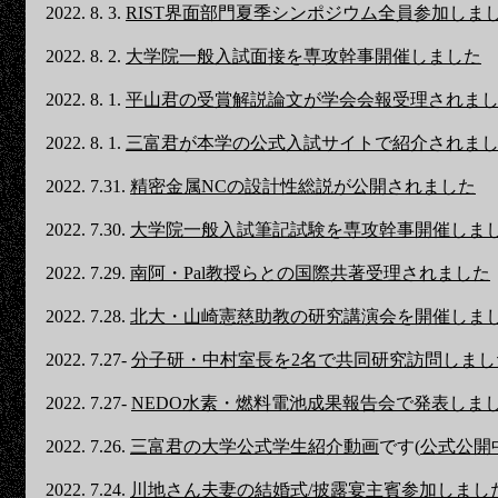
2022. 8. 3.
RIST界面部門夏季シンポジウム全員参加しま
2022. 8. 2.
大学院一般入試面接を専攻幹事開催しました
2022. 8. 1.
平山君の受賞解説論文が学会会報受理されま
2022. 8. 1.
三富君が本学の公式入試サイトで紹介されま
2022. 7.31.
精密金属NCの設計性総説が公開されました
2022. 7.30.
大学院一般入試筆記試験を専攻幹事開催しま
2022. 7.29.
南阿・Pal教授らとの国際共著受理されました
2022. 7.28.
北大・山崎憲慈助教の研究講演会を開催しま
2022. 7.27-
分子研・中村室長を2名で共同研究訪問しまし
2022. 7.27-
NEDO水素・燃料電池成果報告会で発表しま
2022. 7.26.
三富君の大学公式学生紹介動画
です(
公式公開
2022. 7.24.
川地さん夫妻の結婚式/披露宴主賓参加しまし