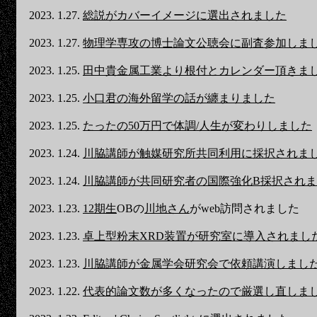
2023. 1.27.
総説がカバーイメージに選出されました
2023. 1.27.
物理学専攻の博士論文公聴会に副査参加しま
2023. 1.25.
田中貴金属工業より根付とカレンダー頂きま
2023. 1.25.
小口君の海外留学の話が纏まりました
2023. 1.25.
たったの50万円で体調/人生が変わりしました
2023. 1.24.
川脇講師が触媒研究所共同利用に採択されま
2023. 1.24.
川脇講師が共同研究者の国際強化B採択され
2023. 1.23.
12期生
OBの
川地さん
がweb訪問されました
2023. 1.23.
卓上型粉末XRD装置が研究室に導入されまし
2023. 1.23.
川脇講師が金属学会研究会で依頼講演しまし
2023. 1.22.
代表的論文数が多くなったので厳選し直しま