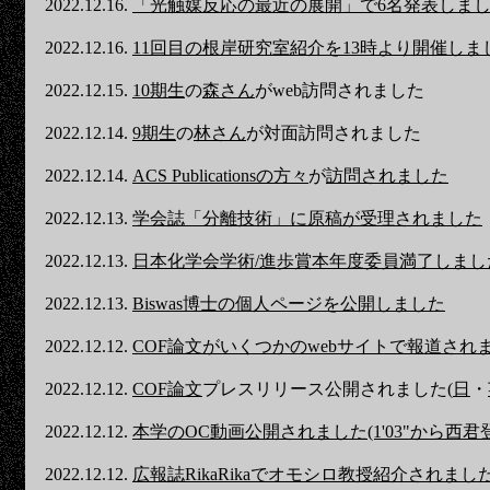
2022.12.16.
「光触媒反応の最近の展開」で6名発表しま
2022.12.16.
11回目の根岸研究室紹介を13時より開催しま
2022.12.15.
10期生
の
森さん
がweb訪問されました
2022.12.14.
9期生
の
林さん
が対面訪問されました
2022.12.14.
ACS Publicationsの方々
が
訪問されました
2022.12.13.
学会誌「分離技術」に原稿が受理されました
2022.12.13.
日本化学会学術/進歩賞本年度委員満了しまし
2022.12.13.
Biswas博士の個人ページを公開しました
2022.12.12.
COF論文がいくつかのwebサイトで報道され
2022.12.12.
COF論文
プレスリリース公開されました(
日
・
2022.12.12.
本学のOC動画公開されました(1'03"から西君
2022.12.12.
広報誌RikaRikaでオモシロ教授紹介されまし