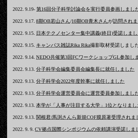
2022. 9.19-
第16回分子科学討論会を実行委員参画しまし
2022. 9.17.
8期OB若山さん
/
10期OB青木さん
が
訪問されま
2022. 9.15.
日本テクノセンター集中講義(終日)受諾しまし
2022. 9.15.
キャンパス雑誌Rika Rika
撮影取材受諾しまし
2022. 9.14.
NEDO共催第3回FCワークショップGL参加し
2022. 9.13.
分子科学会編集委員会編集長に就任しました
2022. 9.13.
分子科学会2022年度幹事に就任しました
2022. 9.13.
分子科学会運営委員会に運営委員参加しまし
2022. 9.13.
本学が「人事が注目する大学」1位となりまし
2022. 9.13.
関根君/馬渕さんら新規COF膜原著受理されま
2022. 9. 9.
CV拠点国際シンポジウムの依頼講演受諾しま