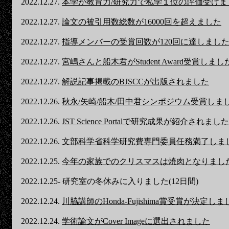
2022.12.27.
本学が教育力/研究力で私学１位の評価受けま
2022.12.27.
論文の被引用数総数が16000回を超えました
2022.12.27.
指導メンバーの受賞回数が120回に達しまし
2022.12.27.
宮嶋さんと船木君がStudent Award受賞しまし
2022.12.27.
解説記事掲載のBJSCCが出版されました
2022.12.26.
秋永/矢崎/船木/田中君シンポジウム受賞しま
2022.12.26.
JST Science Portalで研究成果が紹介されました
2022.12.26.
文部科学省科学研究費専門委員任務満了しま
2022.12.25.
今年の家族でのクリスマスは焼肉となりまし
2022.12.25- 研究室の冬休みに入りました(12日間)
2022.12.24.
川脇講師のHonda-Fujishima賞受賞が決定しま
2022.12.24.
学術論文がCover Imageに選出されました