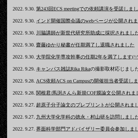
2022. 9.30.
第243回ECS meetingでの依頼講演を受諾しま
2022. 9.30.
インド開催国際会議のwebページが公開され
2022. 9.30.
川脇講師が新世代研究所助成に採択されまし
2022. 9.30.
齋藤ゆかり秘書が任期満了し退職されました
2022. 9.30.
大学院化学専攻幹事の任期2年を満了します(^^
2022. 9.29.
キャンパス雑誌Rika Rika
の撮影取材応じまし
2022. 9.28.
ACS依頼ACS on Campusの開催担当者受諾し
2022. 9.28.
関根君/馬渕さんら新規COF膜論文公開されま
2022. 9.27.
超原子分子論文のプレプリントが公開されま
2022. 9.27.
九州大学化学科の徳永・村山研を訪問しまし
2022. 9.27.
界面科学部門アドバイザリー委員会参加しま