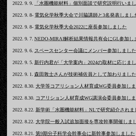
2022. 9. 9.
「水圏機能材料」個別面談で研究説明行いま
2022. 9. 8-
電気化学秋季大会で川脇講師と3名発表しまし
2022. 9. 8-
電気化学秋季大会2022に座長参加しました
2022. 9. 7.
NEDO-MIRAI解析結果情報共有会にGL参加
2022. 9. 6.
スペースセンター会議にメンバー参加しまし
2022. 9. 5.
新行内君が「大学案内」2024の取材に応じま
2022. 9. 1.
森田敦士さんが技術補佐員として加わりまし
2022. 8.30.
大学等コアリション人材育成WG委員参加し
2022. 8.30.
コアリション人材育成WG講演会委員参加し
2022. 8.22.
新学術「水圏機能材料」NLで研究紹介されま
2022. 8.22.
大学院一般入試追加面接を専攻幹事開催しま
2022. 8.21.
第9期分子科学会幹事会に新幹事参加しました