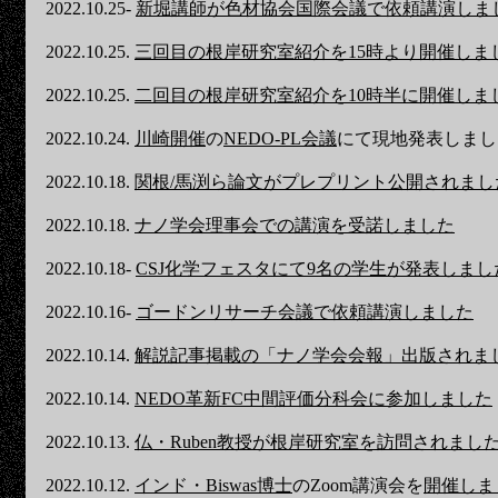
2022.10.25-
新堀講師が色材協会国際会議で依頼講演しま
2022.10.25.
三回目の根岸研究室紹介を15時より開催しま
2022.10.25.
二回目の根岸研究室紹介を10時半に開催しま
2022.10.24.
川崎開催
の
NEDO-PL会議
にて現地発表しまし
2022.10.18.
関根/馬渕ら論文がプレプリント公開されまし
2022.10.18.
ナノ学会理事会での講演を受諾しました
2022.10.18-
CSJ化学フェスタにて9名の学生が発表しまし
2022.10.16-
ゴードンリサーチ会議で依頼講演しました
2022.10.14.
解説記事掲載の「ナノ学会会報」出版されま
2022.10.14.
NEDO革新FC中間評価分科会に参加しました
2022.10.13.
仏・Ruben教授が根岸研究室を訪問されまし
2022.10.12.
インド・Biswas博士
のZoom講演会を
開催しま