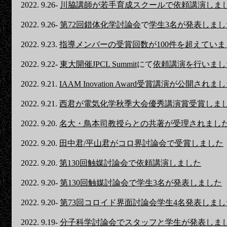
2022. 9.26-
川脇講師が若手育成スクールで依頼講演しま
2022. 9.26-
第72回錯体化学討論会
で
学生3名が発表しまし
2022. 9.23.
指導メンバーの受賞回数が100件を超えていま
2022. 9.22-
東大開催JPCL Summit
にて
依頼講演を行いまし
2022. 9.21.
IAAM Inovation Award受賞講演が公開されま
2022. 9.21.
西君が電気化学秋季大会優秀講演賞受賞しま
2022. 9.20.
名大・鳥本司教授らとの共著が受理されまし
2022. 9.20.
田中君/平山君がコロ界討論会で受賞しました
2022. 9.20.
第130回触媒討論会で依頼講演しました
2022. 9.20-
第130回触媒討論会で学生3名が発表しました
2022. 9.20-
第73回コロイド界面討論会学生4名発表しまし
2022. 9.19-
分子科学討論会でスタッフと学生が発表しま