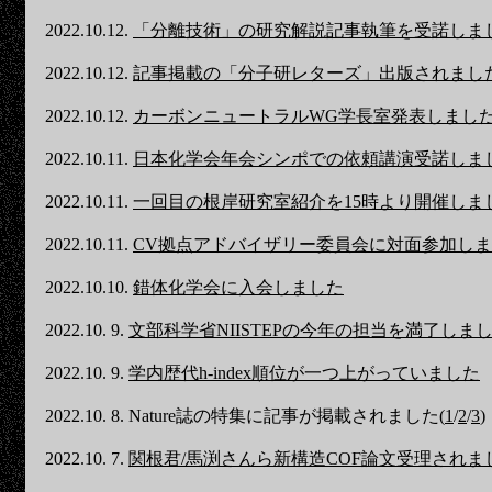
2022.10.12.
「分離技術」の研究解説記事執筆を受諾しま
2022.10.12.
記事掲載の「分子研レターズ」出版されまし
2022.10.12.
カーボンニュートラルWG学長室発表しまし
2022.10.11.
日本化学会年会シンポでの依頼講演受諾しま
2022.10.11.
一回目の根岸研究室紹介を15時より開催しま
2022.10.11.
CV拠点アドバイザリー委員会に対面参加し
2022.10.10.
錯体化学会に入会しました
2022.10. 9.
文部科学省NIISTEPの今年の担当を満了しま
2022.10. 9.
学内歴代h-index順位が一つ上がっていました
2022.10. 8. Nature誌の特集に記事が掲載されました(
1
/
2
/
3
)
2022.10. 7.
関根君/馬渕さんら新構造COF論文受理されま