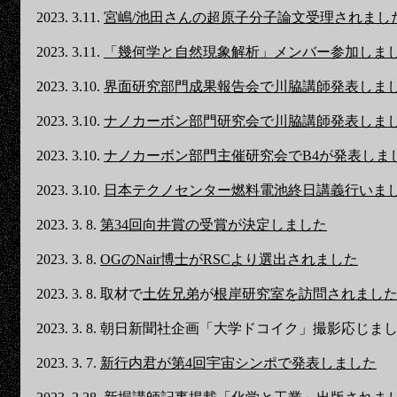
2023. 3.11.
宮嶋/池田さんの超原子分子論文受理されまし
2023. 3.11.
「幾何学と自然現象解析」メンバー参加しま
2023. 3.10.
界面研究部門成果報告会で川脇講師発表しま
2023. 3.10.
ナノカーボン部門研究会で川脇講師発表しま
2023. 3.10.
ナノカーボン部門主催研究会でB4が発表しま
2023. 3.10.
日本テクノセンター燃料電池終日講義行いま
2023. 3. 8.
第34回向井賞の受賞が決定しました
2023. 3. 8.
OGのNair博士がRSCより選出されました
2023. 3. 8. 取材で
土佐兄弟
が
根岸研究室を訪問されまし
2023. 3. 8. 朝日新聞社企画「大学ドコイク」撮影応じま
2023. 3. 7.
新行内君が第4回宇宙シンポで発表しました