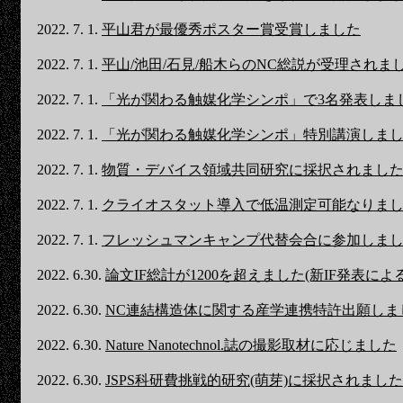
2022. 7. 1.
平山君が最優秀ポスター賞受賞しました
2022. 7. 1.
平山/池田/石見/船木らのNC総説が受理されま
2022. 7. 1.
「光が関わる触媒化学シンポ」で3名発表しま
2022. 7. 1.
「光が関わる触媒化学シンポ」特別講演しま
2022. 7. 1.
物質・デバイス領域共同研究に採択されまし
2022. 7. 1.
クライオスタット導入で低温測定可能なりま
2022. 7. 1.
フレッシュマンキャンプ代替会合に参加しま
2022. 6.30.
論文IF総計が1200を超えました(新IF発表による
2022. 6.30.
NC連結構造体に関する産学連携特許出願しま
2022. 6.30.
Nature Nanotechnol.誌の撮影取材に応じました
2022. 6.30.
JSPS科研費挑戦的研究(萌芽)に採択されました