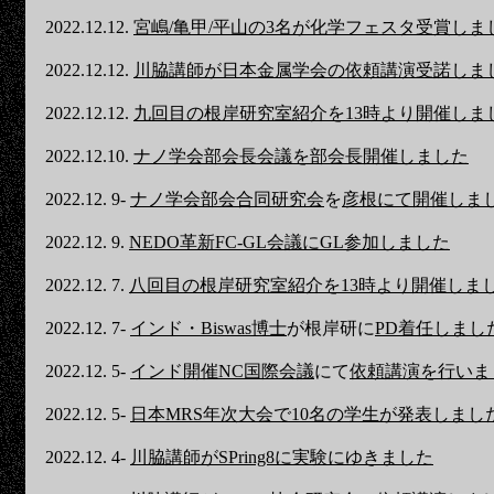
2022.12.12.
宮嶋/亀甲/平山の3名が化学フェスタ受賞しま
2022.12.12.
川脇講師が日本金属学会の依頼講演受諾しま
2022.12.12.
九回目の根岸研究室紹介を13時より開催しま
2022.12.10.
ナノ学会部会長会議を部会長開催しました
2022.12. 9-
ナノ学会部会合同研究会
を
彦根にて開催しま
2022.12. 9.
NEDO革新FC-GL会議にGL参加しました
2022.12. 7.
八回目の根岸研究室紹介を13時より開催しま
2022.12. 7-
インド・Biswas博士
が根岸研に
PD着任しまし
2022.12. 5-
インド開催NC国際会議
にて
依頼講演を行いま
2022.12. 5-
日本MRS年次大会で10名の学生が発表しまし
2022.12. 4-
川脇講師がSPring8に実験にゆきました