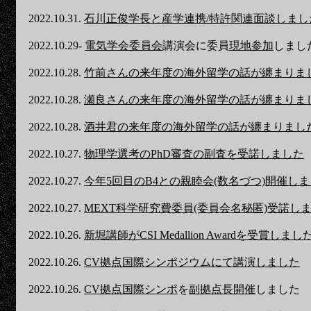
2022.10.31.
石川正俊学長と産学連携/特許関連面談しまし
2022.10.29-
電気学会委員会
講演会に委員
現地参加
しまし
2022.10.28.
竹前さんの来年度の海外留学の話が纏まりま
2022.10.28.
瀬良さんの来年度の海外留学の話が纏まりま
2022.10.28.
酒井君の来年度の海外留学の話が纏まりまし
2022.10.27.
物理学選考のPhD審査の副査を受諾しました
2022.10.27.
今年5回目のB4との親睦会(数名づつ)開催し
2022.10.27.
MEXT科学研究費委員(委員会名秘匿)受諾し
2022.10.26.
新堀講師がCSI Medallion Awardを受賞しまし
2022.10.26.
CV拠点国際シンポジウムにて講演しました
2022.10.26.
CV拠点国際シンポ
を
副拠点長開催
しました