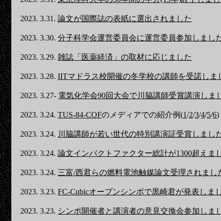
2023. 3.31.
論文が国際誌の表紙に選出されました
2023. 3.30.
分子科学会運営委員会に運営委員参加しまし
2023. 3.29.
雑誌「医薬経済」の取材に応じました
2023. 3.28.
IITマドラス校開催の冬学校の講師を受諾しま
2023. 3.27-
電気化学会90回大会で川脇講師受賞講演しま
2023. 3.24.
TUS-84-COF
のメディアでの紹介例(
1
/
2
/
3
/
4
/
5
/
6
)
2023. 3.24.
川脇講師が若い世代の特別講演証受賞しまし
2023. 3.24.
論文インパクトファクター総計が1300超えま
2023. 3.24.
三富/西君らの燃料電池触媒論文受理されまし
2023. 3.23.
FC-Cubicオープンシンポで黒崎君が発表しま
2023. 3.23.
シンポ開催者と講演者の意見交換会参加しま