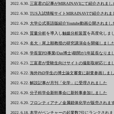
2022. 6.30.
三富君の記事がMIRAINAVIにて紹介されまし
2022. 6.30.
TUS入試情報サイトMIRAINAVIで紹介されま
2022. 6.29.
大学公式英語版紹介Youtube動画公開されまし
2022. 6.29.
質量分析
を導入し
触媒分析装置
を高度化しま
2022. 6.29.
名大・尾上順教授の研究講演会を開催しまし
2022. 6.28.
学長室PD事業(Das博士)期間が1年延長なりま
2022. 6.23.
三富君が受験生向けサイトの撮影取材応じま
2022. 6.22.
海外PhD学生の博士論文審査に副査参画しま
2022. 6.22.
解説記事が月刊「化学」に受理されました
2022. 6.20.
分子科学会新幹事会に新幹事参加しました
2022. 6.20.
フロンティアナノ金属錯体化学が販売されま
2022. 6.18.
本学がベンチャーの起業数7位にランクされま