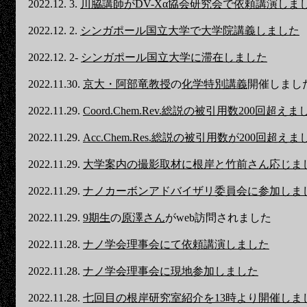
2022.12. 3.
川脇講師がDV-Xα協会研究会で依頼講演しま
2022.12. 2.
シンガポール国立大学で大学院講義しました
2022.12. 2-
シンガポール国立大学に滞在しました
2022.11.30.
京大・阿部竜教授
の
化学特別講義
開催しまし
2022.11.29.
Coord.Chem.Rev.総説の被引用数200回超えま
2022.11.29.
Acc.Chem.Res.総説の被引用数が200回超えま
2022.11.29.
大学案内の撮影取材に根岸と竹前さん応じま
2022.11.29.
ナノカーボンアドバイザリ委員会に参加しま
2022.11.29.
9期生
の
原澤さん
がweb訪問されました
2022.11.28.
ナノ学会理事会にて依頼講演しました
2022.11.28.
ナノ学会理事会に現地参加しました
2022.11.28.
七回目の根岸研究室紹介を13時より開催しま