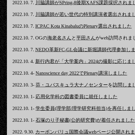
2022.10. 7.
川脇講師がSPring-8後期XAFS課題採択されま
2022.10. 7.
川脇講師が若い世代の特別講演者選出されま
2022.10. 7.
ICPAC Kota KinabaluのPlenary選出されました
2022.10. 7. OGの
海老名さん
と
平田さん
がweb訪問されま
2022.10. 7.
NEDO革新FC-GL会議に新堀講師代理参加し
2022.10. 4.
新行内君が「大学案内」2024の撮影に応じま
2022.10. 4-
Nanoscience day 2022でPlenary講演しました
2022.10. 3-
芬・ユバスキュラ大ナノセンター
を
訪問しま
2022.10. 1-
応用化学科の図書委員に就任しました
2022.10. 1-
学生委員(理学部/理学研究科担当)を再任しま
2022.10. 1-
石塚のり子秘書(公的研究費)が着任されました
2022. 9.30.
カーボンバリュ国際会議webページ公開され