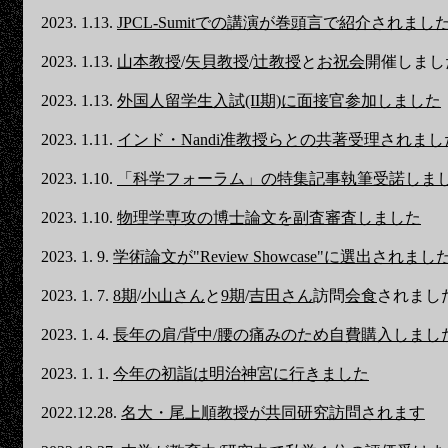
2023. 1.13.
JPCL-Sumitでの講演が巻頭言で紹介されまし
2023. 1.13.
山本教授
/
矢貝教授
/
辻教授
と
お祝会
開催しまし
2023. 1.13.
外国人留学生入試(II期)に面接官参加しました
2023. 1.11.
インド・Nandi准教授らとの共著受理されまし
2023. 1.10.
「科学フォーラム」の特集記事執筆受諾しま
2023. 1.10.
物理学専攻の博士論文を副査審査しました
2023. 1. 9.
学術論文が"Review Showcase"に選出されまし
2023. 1. 7.
8期
/
小山さん
と
9期
/
吉田さん
訪問
会食
されまし
2023. 1. 4.
長年の肩/背中/腰の痛みのため自費購入しまし
2023. 1. 1.
今年の初詣は明治神宮に行きました
2022.12.28.
名大・尾上順教授が共同研究訪問されます