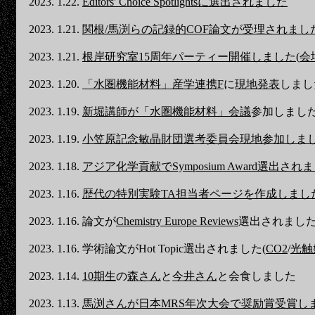
2023. 1.22.
Editors' Choice Spotlightsに選出されました
2023. 1.21.
関根/馬渕らの記録的COF論文が受理されまし
2023. 1.21.
根岸研究室15周年パーティー開催しました
(
会
2023. 1.20.
「水圏機能材料」産学連携F
に
現地発表
しまし
2023. 1.19.
新堀講師が「水圏機能材料」会議
参加しまし
2023. 1.19.
小笠原記念敏晶財団選考委員会現地参加しま
2023. 1.18.
アジア化学貢献でSymposium Award選出され
2023. 1.16.
歴代の特別実験TA担当者ページを作成しまし
2023. 1.16. 論文が
Chemistry Europe Reviews
選出されまし
2023. 1.16. 学術論文がHot Topic選出されました(
CO2
/
光触
2023. 1.14.
10期生
の
森さん
と
今井さん
と会食しました
2023. 1.13.
馬渕さんが日本MRS年次大会で奨励賞受賞し