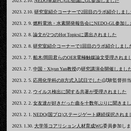
2023. 2.10.
NEDO革新FC-GL会議にGL参加しました
2023. 2.10.
研究室紹介コーナーで2回目のラボ紹介しまし
2023. 2. 9.
燃料電池・水素開発報告会にNEDO-GL参加し
2023. 2. 8.
論文が2つのHot Topicsに選出されました
2023. 2. 8.
研究室紹介コーナーで1回目のラボ紹介しまし
2023. 2. 7.
船木/岡田君らのOER電極触媒論文受理されま
2023. 2. 7.
中国・Xiyun Yan教授
の
研究講演会開催しまし
2023. 2. 5.
応用化学科のB方式入試日でした
(試験監督担当
2023. 2. 2.
ウイルス検出に関する共著が受理されました
2023. 2. 2.
女友達が好きだった曲を十数年ぶりに聞きま
2023. 2. 1.
NEDO(国プロ)ステージゲート継続採択されま
2023. 1.30.
大学等コアリション人材育成WG
委員参加しま