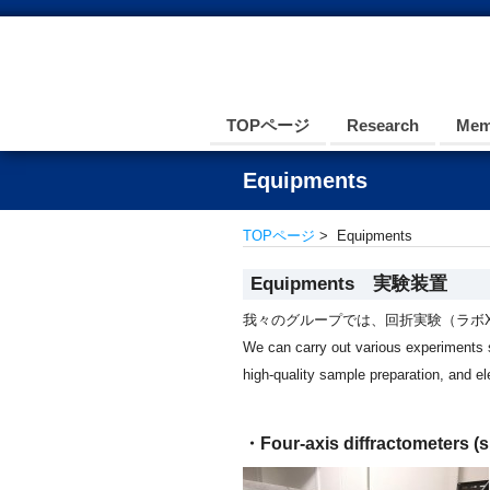
TOPページ
Research
Mem
Equipments
TOPページ
> Equipments
Equipments 実験装置
我々のグループでは、回折実験（ラボ
We can carry out various experiments s
high-quality sample preparation, and e
・Four-axis diffractomete