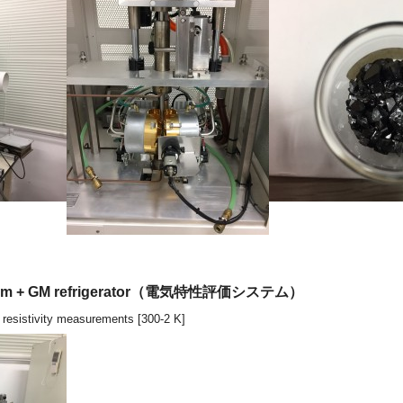
ystem + GM refrigerator（電気特性評価システム）
ic resistivity measurements [300-2 K]