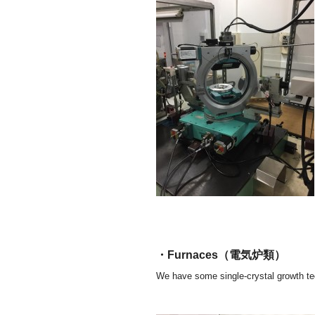
・Furnaces（電気炉類）
We have some single-crystal growth t