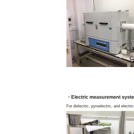
・Electric measurement s
For dielectric, pyroelectric, and electr