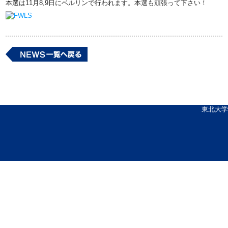
本選は11月8,9日にベルリンで行われます。本選も頑張って下さい！
東北大学