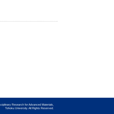
isciplinary Research for Advanced Materials,
Tohoku University. All Rights Reserved.