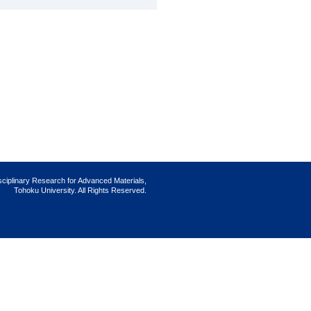
isciplinary Research for Advanced Materials,
Tohoku University. All Rights Reserved.