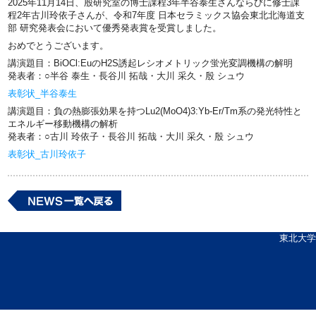
2025年11月14日、殷研究室の博士課程3年半谷泰生さんならびに修士課
程2年古川玲依子さんが、令和7年度 日本セラミックス協会東北北海道支
部 研究発表会において優秀発表賞を受賞しました。
おめでとうございます。
講演題目：BiOCl:EuのH2S誘起レシオメトリック蛍光変調機構の解明
発表者：○半谷 泰生・長谷川 拓哉・大川 采久・殷 シュウ
表彰状_半谷泰生
講演題目：負の熱膨張効果を持つLu2(MoO4)3:Yb-Er/Tm系の発光特性と
エネルギー移動機構の解析
発表者：○古川 玲依子・長谷川 拓哉・大川 采久・殷 シュウ
表彰状_古川玲依子
東北大学