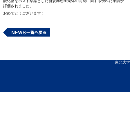
酸化物をホスト結晶とした新規赤色蛍光体の開発に関する優れた業績が
評価されました。
おめでとうございます！
東北大学