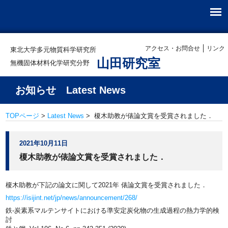
アクセス・お問合せ
リンク
東北大学多元物質科学研究所
山田研究室
無機固体材料化学研究分野
お知らせ Latest News
TOPページ
>
Latest News
> 榎木助教が俵論文賞を受賞されました．
2021年10月11日
榎木助教が俵論文賞を受賞されました．
榎木助教が下記の論文に関して2021年 俵論文賞を受賞されました．
https://isijint.net/jp/news/announcement/268/
鉄-炭素系マルテンサイトにおける準安定炭化物の生成過程の熱力学的検
討