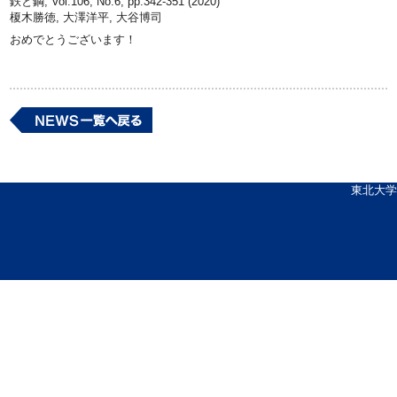
鉄と鋼, Vol.106, No.6, pp.342-351 (2020)
榎木勝徳, 大澤洋平, 大谷博司
おめでとうございます！
東北大学