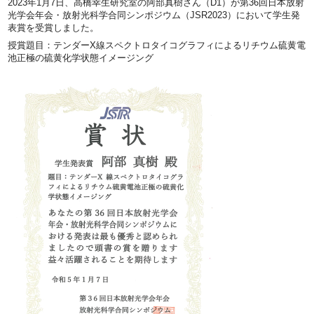
2023年1月7日、高橋幸生研究室の阿部真樹さん（D1）が第36回日本放射
光学会年会・放射光科学合同シンポジウム（JSR2023）において学生発
表賞を受賞しました。
授賞題目：テンダーX線スペクトロタイコグラフィによるリチウム硫黄電
池正極の硫黄化学状態イメージング